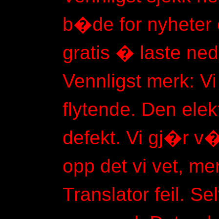
b�de for nyheter og
gratis � laste ned
Vennligst merk: Vi 
flytende. Den elek
defekt. Vi gj�r v�
opp det vi vet, me
Translator feil. S