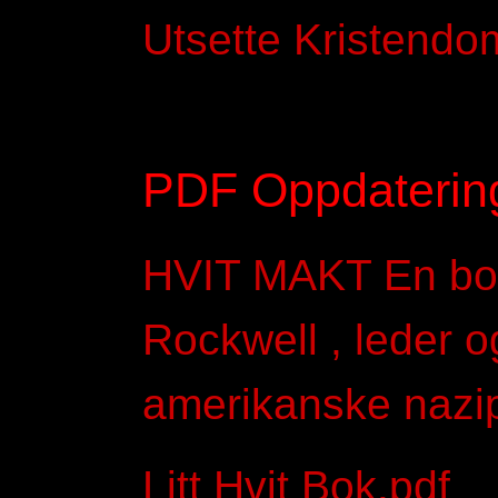
Utsette Kristend
PDF Oppdatering
HVIT MAKT En bok
Rockwell , leder o
amerikanske nazip
Litt Hvit Bok.pdf