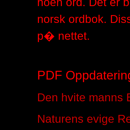
noen ord. Det er b
norsk ordbok. Disse
p� nettet.
PDF Oppdatering
Den hvite manns 
Naturens evige Re