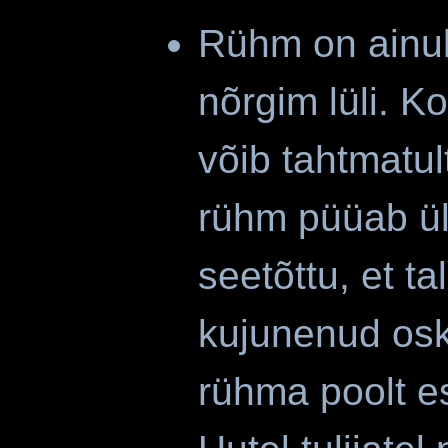
Rühm on ainult
nõrgim lüli. 
võib tahtmatul
rühm püüab üle
seetõttu, et tal
kujunenud osk
rühma poolt es