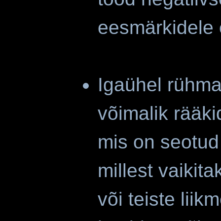
eesmärkidele 
Igaühel rühm
võimalik rääki
mis on seotud
millest vaikit
või teiste liik