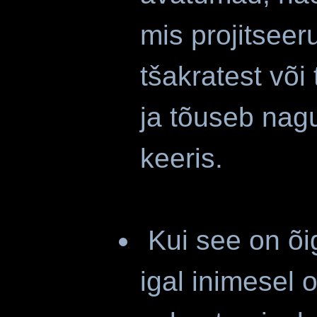
mis projitseer
tšakratest või
ja tõuseb nag
ke
Kui see on õi
igal inimesel