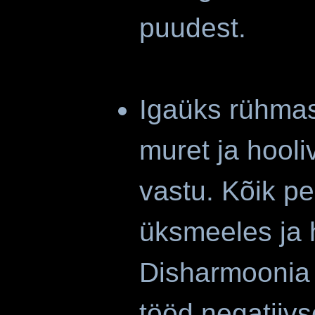
puudest.
Igaüks rühmas
muret ja hooliv
vastu. Kõik p
üksmeeles ja 
Disharmoonia 
tööd negatiivs