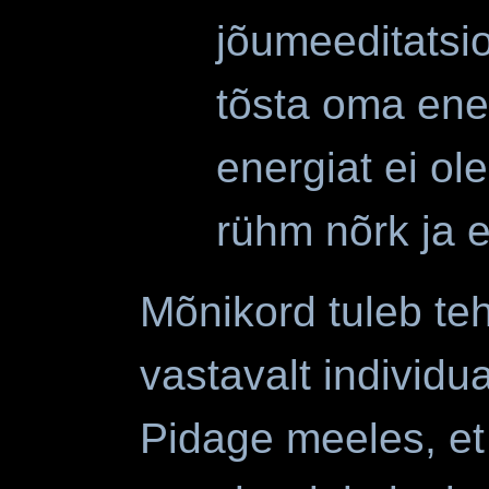
jõumeeditatsi
tõsta oma ener
energiat ei ol
rühm nõrk ja e
Mõnikord tuleb t
vastavalt individu
Pidage meeles, et