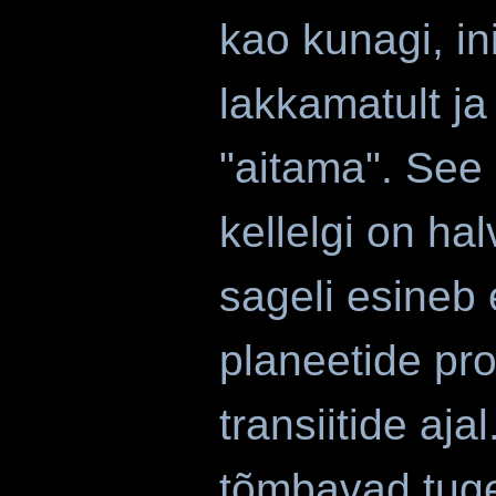
kao kunagi, in
lakkamatult ja
"aitama". See 
kellelgi on ha
sageli esineb
planeetide pr
transiitide aja
tõmbavad tuge