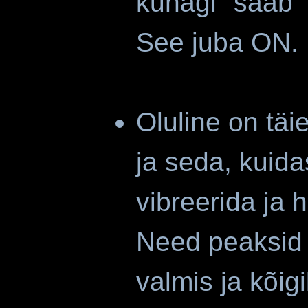
kunagi "saab"
See juba ON.
Oluline on täi
ja seda, kuida
vibreerida ja 
Need peaksid o
valmis ja kõig