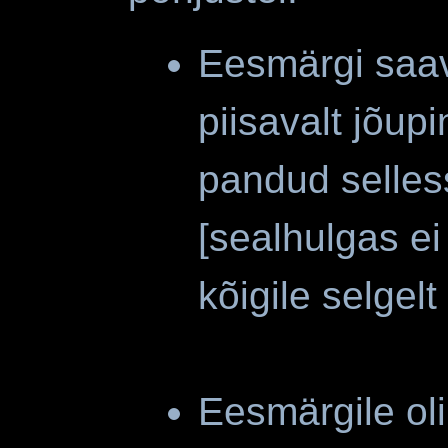
Eesmärgi saav
piisavalt jõupi
pandud selless
[sealhulgas ei
kõigile selgel
Eesmärgile ol