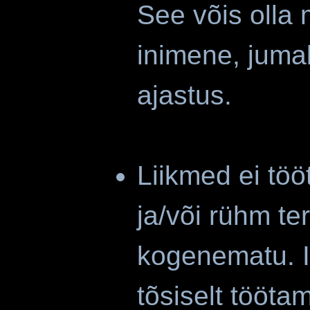
See võis olla 
inimene, jumal
ajastus.
Liikmed ei töö
ja/või rühm te
kogenematu. I
tõsiselt tööta