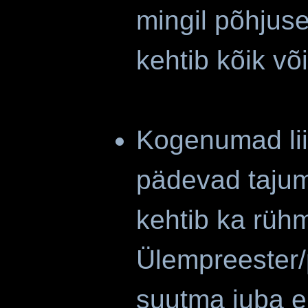
mingil põhjusel
kehtib kõik võ
Kogenumad li
pädevad tajum
kehtib ka rüh
Ülempreester/
suutma juba 