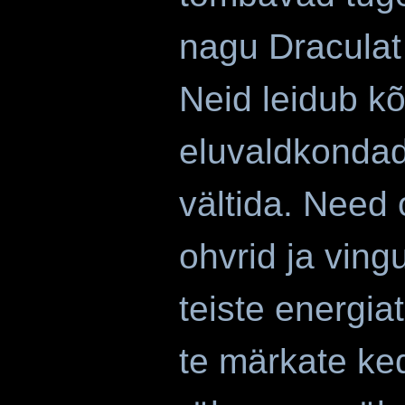
nagu Draculat
Neid leidub kõi
eluvaldkondad
vältida. Need
ohvrid ja vin
teiste energia
te märkate ked