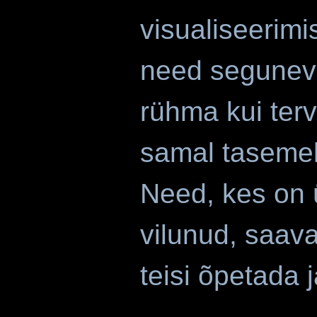
visualiseerimi
need segunev
rühma kui tervi
samal tasemel
Need, kes on
vilunud, saava
teisi õpeta