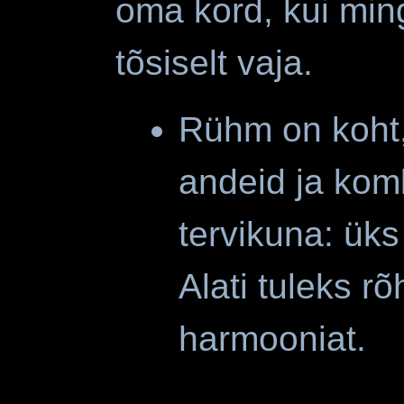
oma kord, kui mingi
tõsiselt vaja.
Rühm on koht,
andeid ja kom
tervikuna: üks
Alati tuleks r
harm