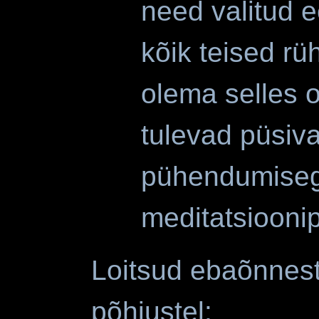
need valitud 
kõik teised r
olema selles 
tulevad püsiva
pühendumisega
meditatsiooni
Loitsud ebaõnnest
põhjustel: