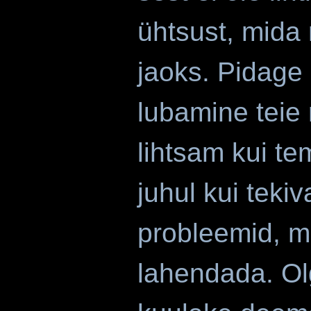
ühtsust, mida
jaoks. Pidage
lubamine teie
lihtsam kui t
juhul kui teki
probleemid, mi
lahendada. Ol