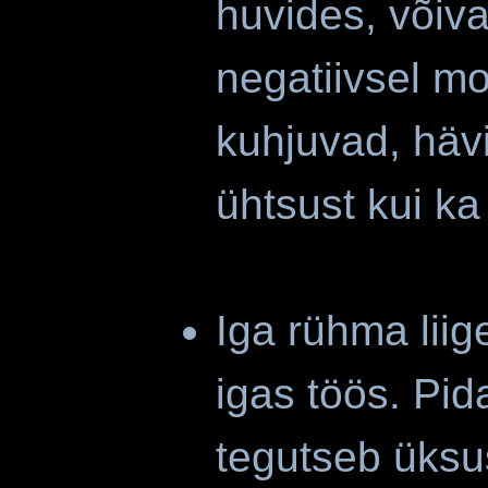
huvides, võiv
negatiivsel mo
kuhjuvad, häv
ühtsust kui ka
Iga rühma liig
igas töös. Pi
tegutseb üksus