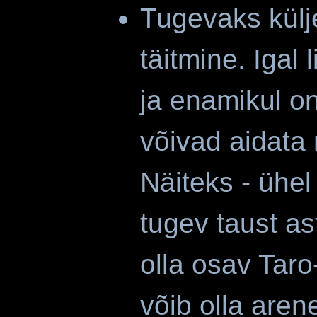
Tugevaks külj
täitmine. Igal
ja enamikul on
võivad aidata 
Näiteks - ühel 
tugev taust as
olla osav Taro
võib olla are