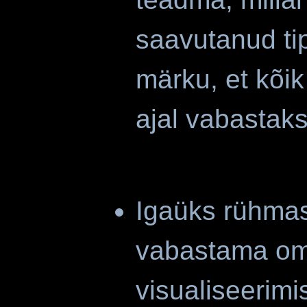
saavutanud ti
märku, et kõi
ajal vabastaks
Igaüks rühmas
vabastama oma
visualiseerimi