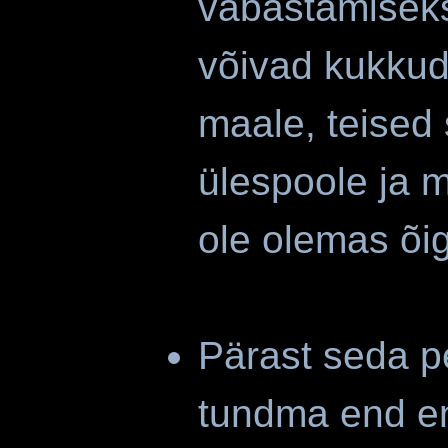
vabastamisek
võivad kukkud
maale, teised
ülespoole ja 
ole olemas õige
Pärast seda p
tundma end ene