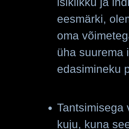
isiklikku ja in
eesmärki, ole
oma võimeteg
üha suurema is
edasimineku p
Tantsimisega v
kuju, kuna se