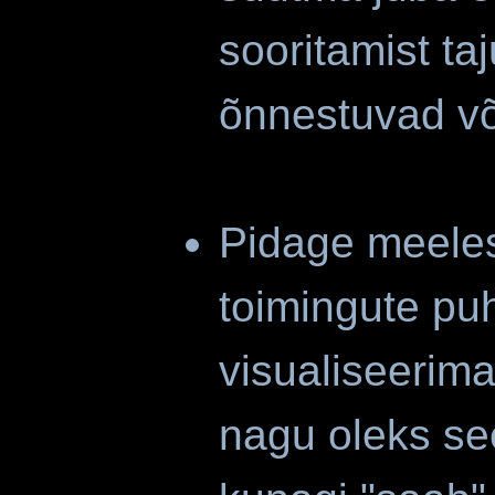
sooritamist ta
õnnestuvad või
Pidage meeles
toimingute pu
visualiseerima
nagu oleks see