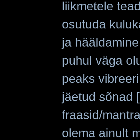
liikmetele tea
osutuda kuluk
ja hääldamine 
puhul väga ol
peaks vibreer
jäetud sõnad 
fraasid/mantr
olema ainult 