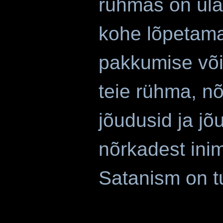
rühmas on üla
kohe lõpetama
pakkumise või 
teie rühma, nõ
jõudusid ja jõ
nõrkadest ini
Satanism on t