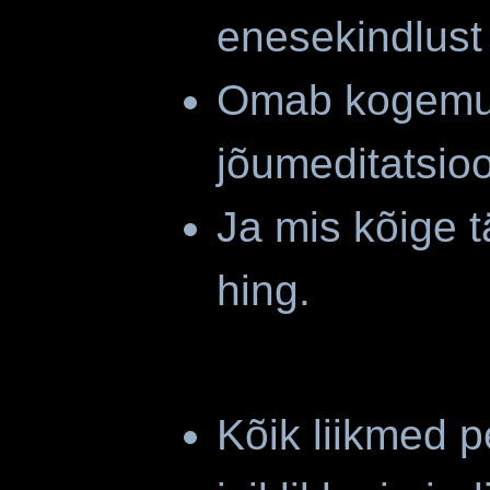
enesekindlust
Omab kogemus
jõumeditatsioo
Ja mis kõige 
hing.
Kõik liikmed p