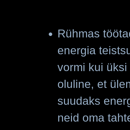
Rühmas tööt
energia teists
vormi kui üks
oluline, et ül
suudaks energ
neid oma tahte