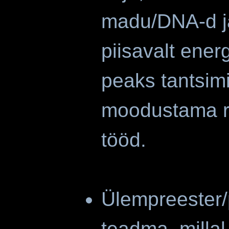
madu/DNA-d ja
piisavalt ener
peaks tantsim
moodustama ri
tö
Ülempreester/
teadma, milla