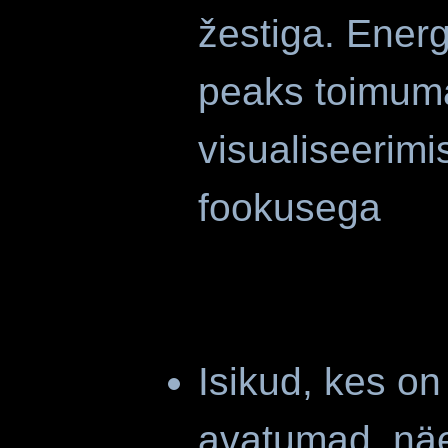
žestiga. Ener
peaks toimum
visualiseerimi
foo
Isikud, kes on
avatumad, näe