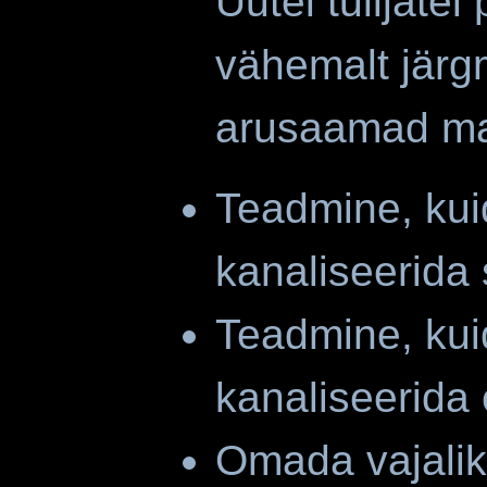
Uutel tulijate
vähemalt järg
arusaamad maa
Teadmine, kui
kanaliseerida 
Teadmine, kui
kanaliseerida
Omada vajalik