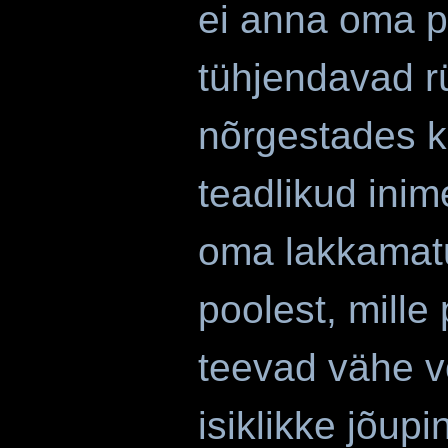
ei anna oma p
tühjendavad r
nõrgestades k
teadlikud inim
oma lakkamat
poolest, mill
teevad vähe võ
isiklikke jõup