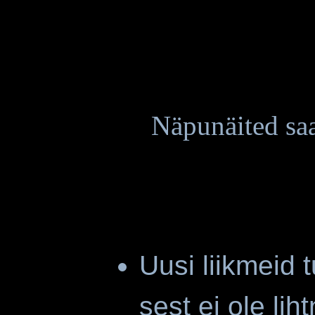
Näpunäited sa
Uusi liikmeid t
sest ei ole lih