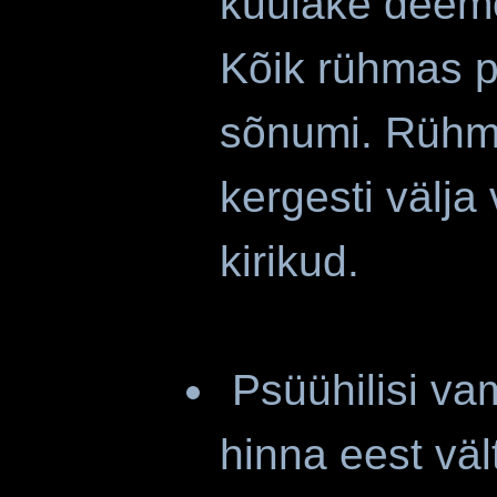
kuulake deem
Kõik rühmas 
sõnumi. Rühma
kergesti välj
kirikud.
Psüühilisi vam
hinna eest vä