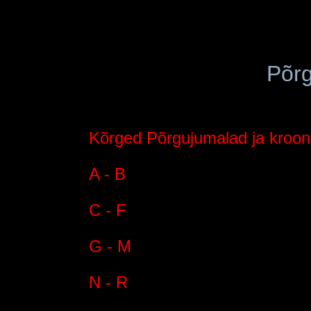
Põr
Kõrged Põrgujumalad ja kroo
A - B
C - F
G - M
N - R